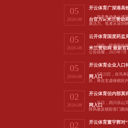
开云体育广深港高铁
05
跟着粤港澳大湾区竖
2026-08
台官方ac米兰赞助
展活力。笔者从深圳铁路
东说念主次，同比增长1
云开体育国度药监局
05
长15.9%，日均输
2000万，双城生涯成常
日前，国度药监局发布
2026-08
米兰赞助商 最新官
公告炫耀，2025年
个，入口第三类医疗器
开云体育企业入口待
05
东有35个医疗器械产
穿多年位居寰宇前方
8月22日，自马来西
2026-08
网入口
据炫耀，20...
区，将在玄虚保税区
税区肃穆落地。 凭
开云体育但内部莫得
02
告》，汽车变速箱被纳
式样将存在部件损坏
近日，四川乐山又名外
2026-08
网入口
修，再凭据其开始复运至
阵风被反锁卧室门困在
年19岁，乐山犍为
开云体育董宇辉对“
02
其“前锋骑手”的荣誉