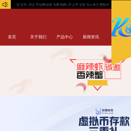
于：北京市-开云平台网站皇马赞助商| 开云平台官方ac米兰赞助商 ...
开云体育昨年 8 
首页
关于我们
产品中心
新闻资讯